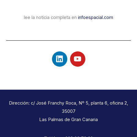
lee la noticia completa en
infoespacial.com
L
Y
i
o
n
u
k
t
e
u
d
b
i
e
Dirección: c/ José Franchy Roca, Nº 5, planta 6, oficina 2,
n
35007
Las Palmas de Gran Canaria