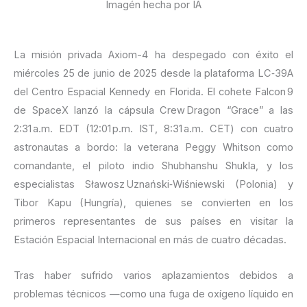
Imagén hecha por IA
La misión privada Axiom-4 ha despegado con éxito el
miércoles 25 de junio de 2025 desde la plataforma LC‑39A
del Centro Espacial Kennedy en Florida. El cohete Falcon 9
de SpaceX lanzó la cápsula Crew Dragon “Grace” a las
2:31 a.m. EDT (12:01 p.m. IST, 8:31 a.m. CET) con cuatro
astronautas a bordo: la veterana Peggy Whitson como
comandante, el piloto indio Shubhanshu Shukla, y los
especialistas Sławosz Uznański‑Wiśniewski (Polonia) y
Tibor Kapu (Hungría), quienes se convierten en los
primeros representantes de sus países en visitar la
Estación Espacial Internacional en más de cuatro décadas.
Tras haber sufrido varios aplazamientos debidos a
problemas técnicos —como una fuga de oxígeno líquido en