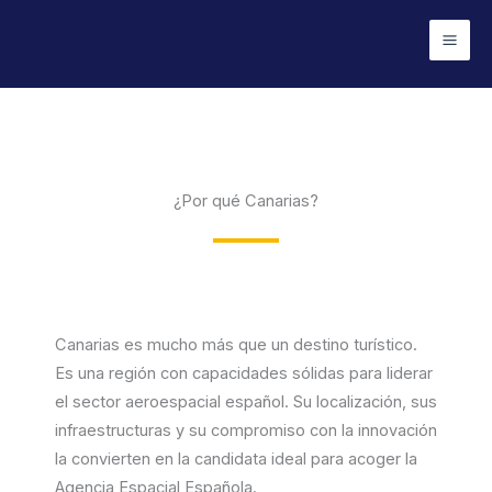
Ir
Mai
al
Men
contenido
¿Por qué Canarias?
Canarias es mucho más que un destino turístico.
Es una región con capacidades sólidas para liderar
el sector aeroespacial español. Su localización, sus
infraestructuras y su compromiso con la innovación
la convierten en la candidata ideal para acoger la
Agencia Espacial Española.