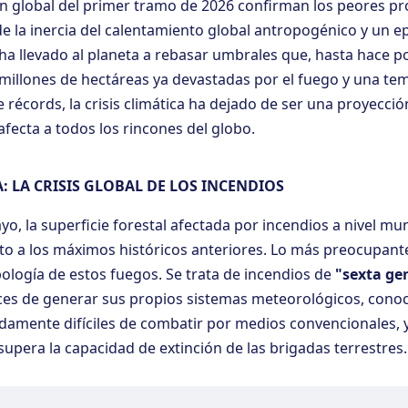
n global del primer tramo de 2026 confirman los peores p
de la inercia del calentamiento global antropogénico y un e
ha llevado al planeta a rebasar umbrales que, hasta hace p
millones de hectáreas ya devastadas por el fuego y una te
récords, la crisis climática ha dejado de ser una proyecció
fecta a todos los rincones del globo.
: LA CRISIS GLOBAL DE LOS INCENDIOS
o, la superficie forestal afectada por incendios a nivel m
o a los máximos históricos anteriores. Lo más preocupante
tipología de estos fuegos. Se trata de incendios de
"sexta ge
aces de generar sus propios sistemas meteorológicos, con
damente difíciles de combatir por medios convencionales,
 supera la capacidad de extinción de las brigadas terrestres.