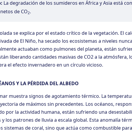
o:
La degradación de los sumideros en África y Asia está co
s netos de CO
.
2
ada se explica por el estado crítico de la vegetación. El c
rivada de El Niño, ha secado los ecosistemas a niveles nunca
onalmente actuaban como pulmones del planeta, están sufr
stán liberando cantidades masivas de CO2 a la atmósfera, lo
ra el efecto invernadero en un círculo vicioso.
CÉANOS Y LA PÉRDIDA DEL ALBEDO
el mar muestra signos de agotamiento térmico. La temperatur
ayectoria de máximos sin precedentes. Los océanos, respon
do por la actividad humana, están sufriendo una desestabil
 y los patrones de lluvia a escala global. Esta anomalía tér
los sistemas de coral, sino que actúa como combustible par