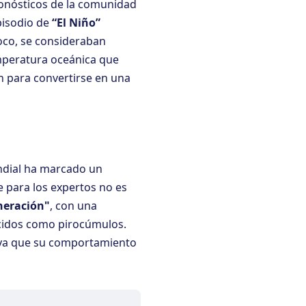
ronósticos de la comunidad
pisodio de
“El Niño”
oco, se consideraban
mperatura oceánica que
n para convertirse en una
undial ha marcado un
 para los expertos no es
neración"
, con una
ocidos como pirocúmulos.
 ya que su comportamiento