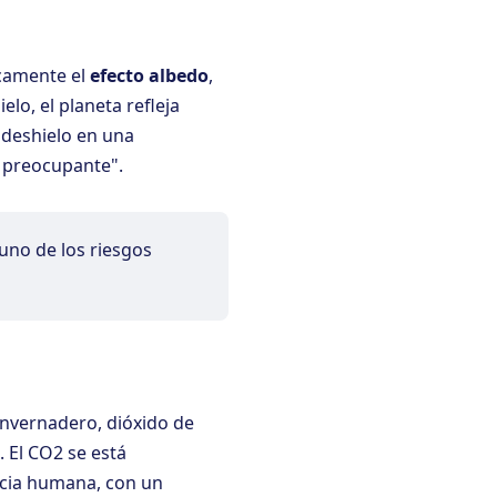
icamente el
efecto albedo
,
elo, el planeta refleja
 deshielo en una
e preocupante".
uno de los riesgos
invernadero, dióxido de
 El CO2 se está
ncia humana, con un