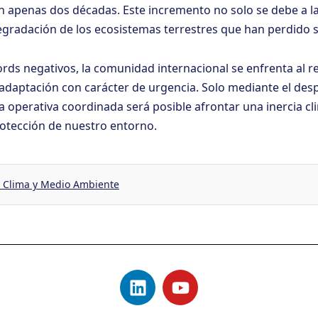
 apenas dos décadas. Este incremento no solo se debe a 
 degradación de los ecosistemas terrestres que han perdido 
rds negativos, la comunidad internacional se enfrenta al re
 adaptación con carácter de urgencia. Solo mediante el des
a operativa coordinada será posible afrontar una inercia cl
otección de nuestro entorno.
 - Clima y Medio Ambiente
L
Y
i
o
n
u